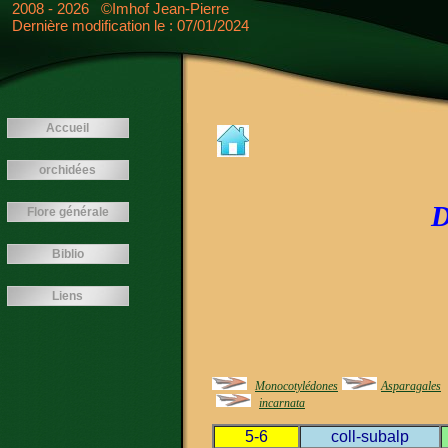
<---- -->
2008 - 2026 ©Imhof Jean-Pierre
Dernière modification le : 07/01/2024
Accueil
orchidées
D
Flore générale
Biblio
Liens
Monocotylédones
Asparagales
incarnata
5-6
coll-subalp