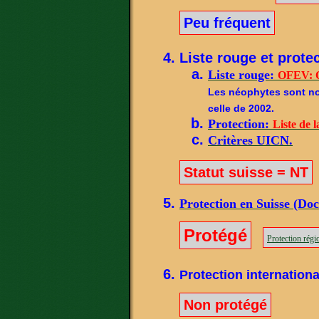
Peu fréquent
Liste rouge et protec
Liste rouge:
OFEV: O
Les néophytes sont not
celle de 2002.
Protection:
Liste de l
Critères UICN.
Statut suisse = NT
Protection en Suisse (Do
Protégé
Protection régi
Protection internationa
Non protégé