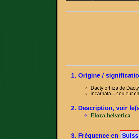
Origine / significat
Dactylorhiza de Dactyl
incarnata = couleur ch
Description, voir le(
Flora helvetica
Fréquence en
Suiss