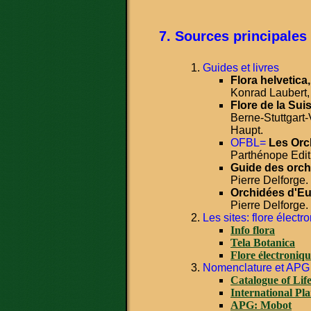
Sources principales
Guides et livres
Flora helvetica,
Konrad Laubert,
Flore de la Sui
Berne-Stuttgart-
Haupt.
OFBL=
Les Orc
Parthénope Edit
Guide des orch
Pierre Delforge.
Orchidées d'Eu
Pierre Delforge.
Les sites: flore électr
Info flora
Tela Botanica
Flore électroniq
Nomenclature et APG
Catalogue of Lif
International Pl
APG: Mobot