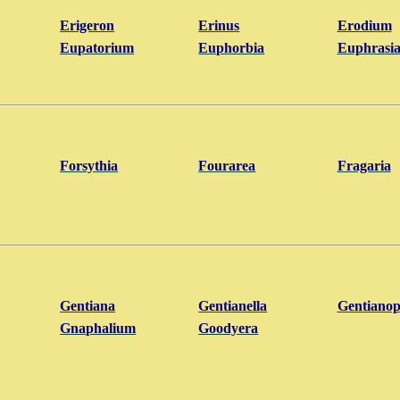
Erigeron
Erinus
Erodium
Eupatorium
Euphorbia
Euphrasi
Forsythia
Fourarea
Fragaria
Gentiana
Gentianella
Gentianop
Gnaphalium
Goodyera