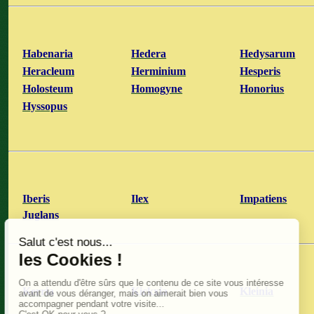
Habenaria
Hedera
Hedysarum
Heracleum
Herminium
Hesperis
Holosteum
Homogyne
Honorius
Hyssopus
Iberis
Ilex
Impatiens
Juglans
Kerria
Kickxia
Kleinia