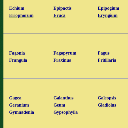
Echium
Epipactis
Epipogium
Eriophorum
Eruca
Eryngium
Fagonia
Fagopyrum
Fagus
Frangula
Fraxinus
Fritillaria
Gagea
Galanthus
Galeopsis
Geranium
Geum
Gladiolus
Gymnadenia
Gypsophylla