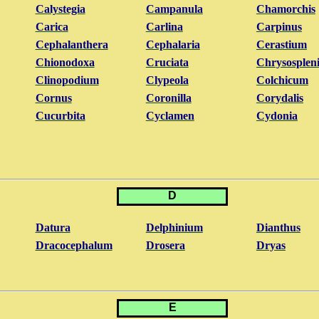
Calystegia
Campanula
Chamorchis
Carica
Carlina
Carpinus
Cephalanthera
Cephalaria
Cerastium
Chionodoxa
Cruciata
Chrysosplen
Clinopodium
Clypeola
Colchicum
Cornus
Coronilla
Corydalis
Cucurbita
Cyclamen
Cydonia
D
Datura
Delphinium
Dianthus
Dracocephalum
Drosera
Dryas
E