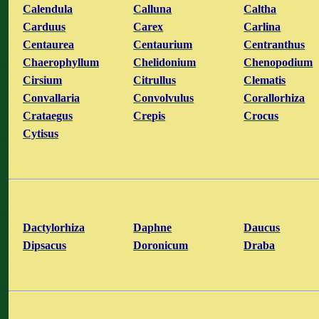
Calendula
Calluna
Caltha
Carduus
Carex
Carlina
Centaurea
Centaurium
Centranthus
Chaerophyllum
Chelidonium
Chenopodium
Cirsium
Citrullus
Clematis
Convallaria
Convolvulus
Corallorhiza
Crataegus
Crepis
Crocus
Cytisus
Dactylorhiza
Daphne
Daucus
Dipsacus
Doronicum
Draba