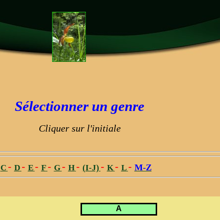
Sélectionner un genre
Cliquer sur l'initiale
-
-
-
-
-
-
-
-
-
-
M-Z
C
D
E
F
G
H
(I-J)
K
L
A