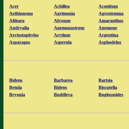
Acer
Achillea
Aconitum
Aethionema
Agrimonia
Agrostemma
Althaea
Alyssum
Amaranthus
Andryalia
Anemonastrum
Anemone
Arctostaphylos
Arctium
Argentina
Asparagus
Asperula
Asphodelus
Bidens
Barbarea
Bartsia
Betula
Bidens
Biscutella
Bryonia
Buddleya
Buglossoides