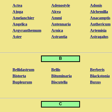
Actea
Adenostyle
Adonis
Ajuga
Alcea
Alchemilla
Amelanchier
Ammi
Anacamptis
Angelica
Antennaria
Anthericum
Argyranthemum
Arnica
Artemisia
Aster
Astrantia
Astragalus
B
Bellidastrum
Bellis
Berberis
Bistorta
Bituminaria
Blackstonia
Bupleurum
Biscutella
Buxus
C