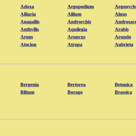
Adoxa
Aegopodium
Aegonych
Alliaria
Allium
Alnus
Anagallis
Androrchis
Androsac
Anthyllis
Aquilegia
Arabis
Arum
Aruncus
Arundo
Atocion
Atropa
Aubrieta
Bergenia
Bertorea
Betonica
Blitum
Borago
Brassica