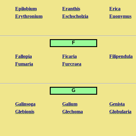
Epilobium
Eranthis
Erica
Erythronium
Eschscholzia
Euonymus
F
Fallopia
Ficaria
Filipendula
Fumaria
Furcraea
G
Galinsoga
Galium
Genista
Glebionis
Glechoma
Globularia