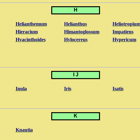
H
Helianthemum
Helianthus
Heliotropiu
Hieracium
Himantoglossum
Impatiens
Hyacinthoides
Hylocereus
Hypericum
I J
Inula
Iris
Isatis
K
Knautia