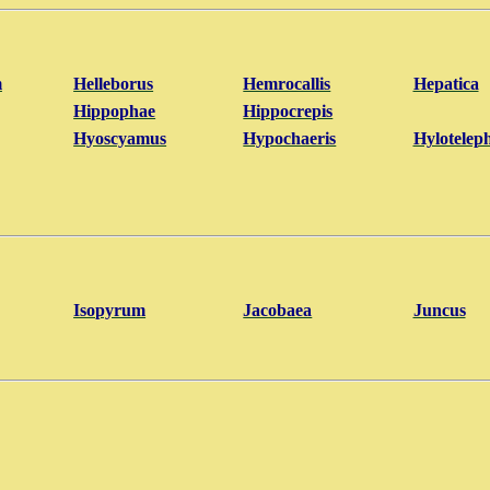
m
Helleborus
Hemrocallis
Hepatica
Hippophae
Hippocrepis
Hyoscyamus
Hypochaeris
Hylotelep
Isopyrum
Jacobaea
Juncus