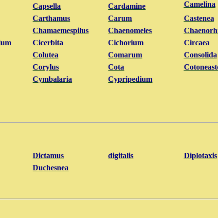
Camelina
Capsella
Cardamine
Carthamus
Carum
Castenea
Chamaemespilus
Chaenomeles
Chaenorh
ium
Cicerbita
Cichorium
Circaea
Colutea
Comarum
Consolida
Corylus
Cota
Cotoneast
Cymbalaria
Cypripedium
Dictamus
digitalis
Diplotaxis
Duchesnea