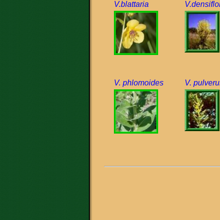
V.blattaria
V.densifl
V. phlomoides
V. pulver