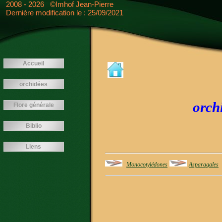
<---- -->
2008 - 2026 ©Imhof Jean-Pierre
googlef26769fb9b38aa6e.html
Dernière modification le : 25/09/2021
Accueil
orchidées
orch
Flore générale
Biblio
Liens
Monocotylédones
Asparagales