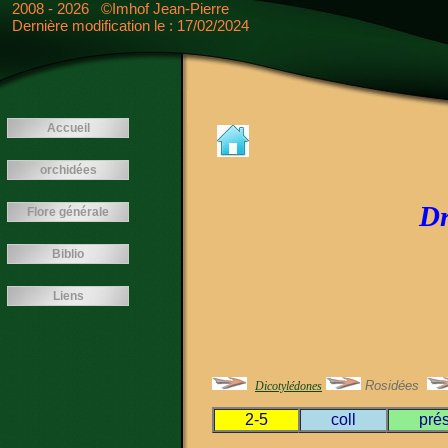
<---- -->
2008 - 2026 ©Imhof Jean-Pierre
Dernière modification le : 17/02/2024
Accueil
orchidées
Dr
Flore générale
Biblio
Liens
Rosidées
Dicotylédones
2-5
coll
prés