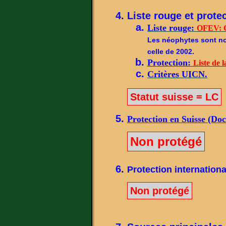
Liste rouge et protec
Liste rouge:
OFEV: O
Les néophytes sont not
celle de 2002.
Protection:
Liste de l
Critères UICN.
Statut suisse = LC
Protection en Suisse (Do
Non protégé
Protection internationa
Non protégé