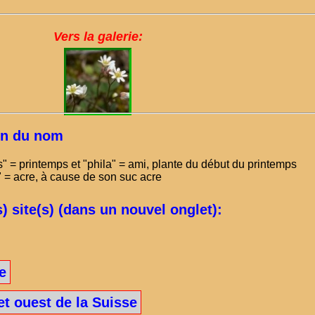
Vers la galerie:
ion du nom
" = printemps et "phila" = ami, plante du début du printemps
 = acre, à cause de son suc acre
s) site(s) (dans un nouvel onglet):
e
et ouest de la Suisse