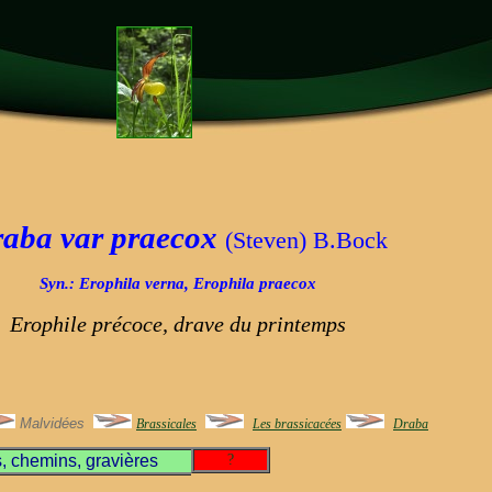
aba var praecox
(Steven) B.Bock
Syn.: Erophila verna, Erophila praecox
Erophile précoce, drave du printemps
Malvidées
Brassicales
Les brassicacées
Draba
, chemins, gravières
?