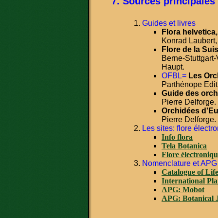
Sources principales
Guides et livres
Flora helvetica,
Konrad Laubert,
Flore de la Sui
Berne-Stuttgart-
Haupt.
OFBL=
Les Orc
Parthénope Edit
Guide des orch
Pierre Delforge.
Orchidées d'Eu
Pierre Delforge.
Les sites: flore électr
Info flora
Tela Botanica
Flore électroniq
Nomenclature et APG
Catalogue of Lif
International Pl
APG: Mobot
APG: Botanical J