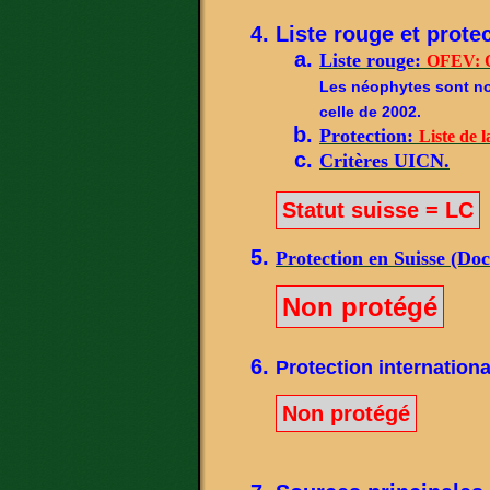
Liste rouge et protec
Liste rouge:
OFEV: O
Les néophytes sont not
celle de 2002.
Protection:
Liste de l
Critères UICN.
Statut suisse = LC
Protection en Suisse (Do
Non protégé
Protection internationa
Non protégé