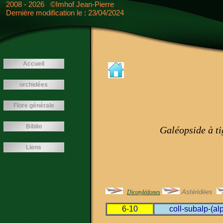
<---- -->
2008 - 2026 ©Imhof Jean-Pierre
Dernière modification le : 23/04/2024
Accueil
orchidées
Flore générale
Biblio
Galéopside à ti
Liens
Astéridées
Dicotylédones
6-10
coll-subalp-(al