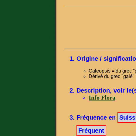
Origine / significat
Galeopsis = du grec 
Dérivé du grec "galé" 
Description, voir le(
Info Flora
Fréquence en
Suiss
Fréquent