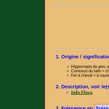
Origine / significat
Hippocrepis du grec a
Comosus du latin = c
Fer à cheval = à caus
Description, voir le(
Info Flora
Fréquence en
Suiss