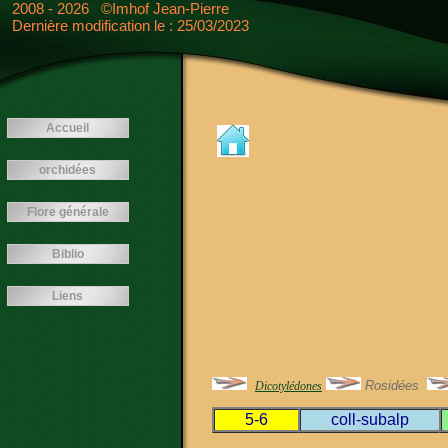
<---- -->
2008 - 2026 ©Imhof Jean-Pierre
Dernière modification le : 25/03/2023
Accueil
orchidées
Flore générale
Biblio
Liens
Rosidées
Dicotylédones
5-6
coll-subalp