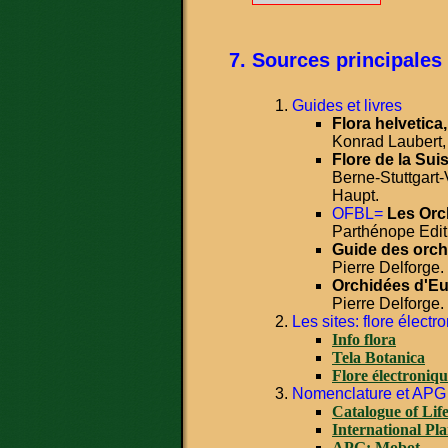
Sources principales
Guides et livres
Flora helvetica,
Konrad Laubert,
Flore de la Sui
Berne-Stuttgart-
Haupt.
OFBL=
Les Orc
Parthénope Edit
Guide des orch
Pierre Delforge.
Orchidées d'Eu
Pierre Delforge.
Les sites: flore électr
Info flora
Tela Botanica
Flore électroniq
Nomenclature et APG
Catalogue of Lif
International Pl
APG: Mobot