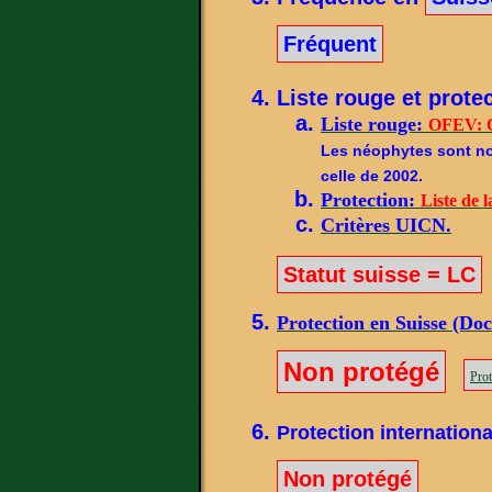
Fréquent
Liste rouge et protec
Liste rouge:
OFEV: O
Les néophytes sont not
celle de 2002.
Protection:
Liste de l
Critères UICN.
Statut suisse = LC
Protection en Suisse (Do
Non protégé
Prot
Protection internationa
Non protégé