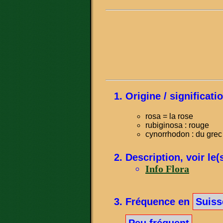
Origine / significat
rosa = la rose
rubiginosa : rouge
cynorrhodon : du grec
Description, voir le(
Info Flora
Fréquence en
Suiss
Peu fréquent