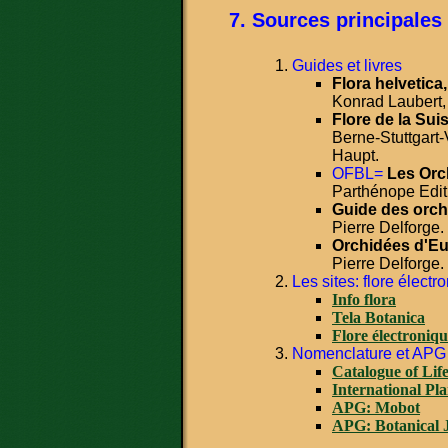
Sources principales
Guides et livres
Flora helvetica,
Konrad Laubert,
Flore de la Sui
Berne-Stuttgart-
Haupt.
OFBL=
Les Orc
Parthénope Edit
Guide des orch
Pierre Delforge.
Orchidées d'Eu
Pierre Delforge.
Les sites: flore électr
Info flora
Tela Botanica
Flore électroniq
Nomenclature et APG
Catalogue of Lif
International Pl
APG: Mobot
APG: Botanical J