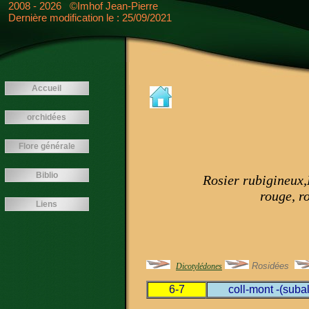
<---- -->
2008 - 2026 ©Imhof Jean-Pierre
Dernière modification le : 25/09/2021
Accueil
orchidées
Flore générale
Biblio
Rosier rubigineux,
rouge, r
Liens
Rosidées
Dicotylédones
6-7
coll-mont -(suba