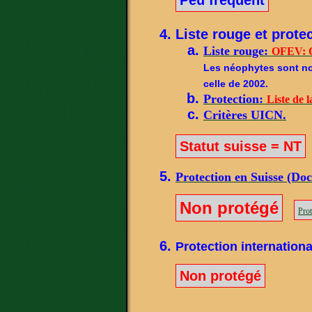
Liste rouge et protec
Liste rouge:
OFEV: O
Les néophytes sont not
celle de 2002.
Protection:
Liste de l
Critères UICN.
Statut suisse = NT
Protection en Suisse (Do
Non protégé
Prot
Protection internationa
Non protégé