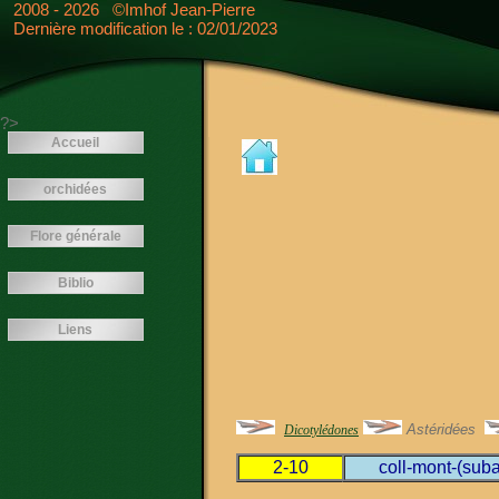
<---- -->
2008 - 2026 ©Imhof Jean-Pierre
Dernière modification le : 02/01/2023
?>
Accueil
orchidées
Flore générale
Biblio
Liens
Astéridées
Dicotylédones
2-10
coll-mont-(suba