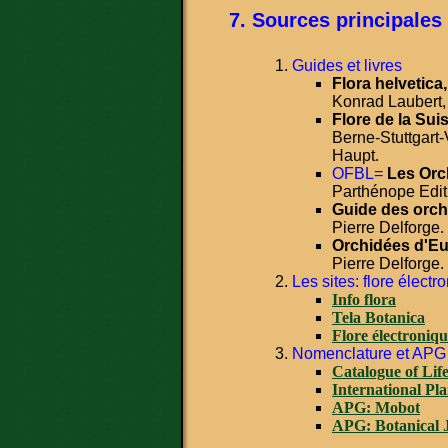
Sources principales
Guides et livres
Flora helvetica,
Konrad Laubert,
Flore de la Sui
Berne-Stuttgart-
Haupt.
OFBL=
Les Orc
Parthénope Edit
Guide des orch
Pierre Delforge.
Orchidées d'Eu
Pierre Delforge.
Les sites: flore électr
Info flora
Tela Botanica
Flore électroniq
Nomenclature et APG
Catalogue of Lif
International Pl
APG: Mobot
APG: Botanical J