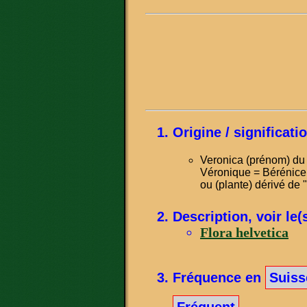
Origine / significat
Veronica (prénom) du g
Véronique = Bérénice
ou (plante) dérivé de 
Description, voir le(
Flora helvetica
Fréquence en
Suiss
Fréquent