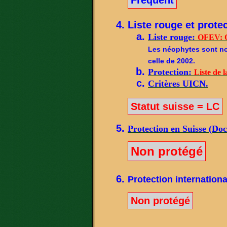
Liste rouge et protec
Liste rouge:
OFEV: O
Les néophytes sont not
celle de 2002.
Protection:
Liste de l
Critères UICN.
Statut suisse = LC
Protection en Suisse (Do
Non protégé
Protection internationa
Non protégé